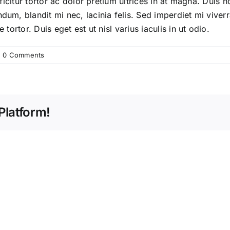
fficitur tortor ac dolor pretium ultrices in at magna. Duis n
um, blandit mi nec, lacinia felis. Sed imperdiet mi viverra
 tortor. Duis eget est ut nisl varius iaculis in ut odio.
|
0 Comments
Platform!