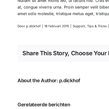
Nullam sit amet mollis leo, ut iaculis nisi. Cras e
at, congue viverra urna. Proin semper velit bibend
amet odio molestie, tristique metus eget, tristique
Door
p.dickhof
|
18 februari 2015
|
Support
,
Tips & Tricks
Share This Story, Choose Your 
About the Author:
p.dickhof
Gerelateerde berichten