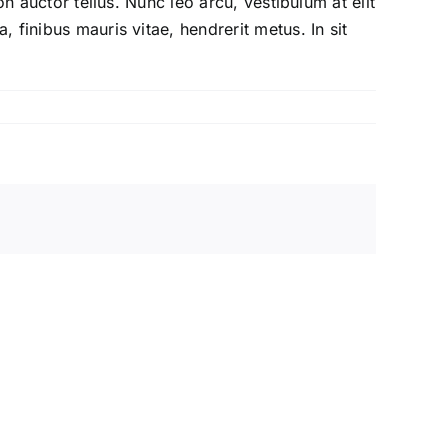
on auctor tellus. Nunc leo arcu, vestibulum at elit
, finibus mauris vitae, hendrerit metus. In sit