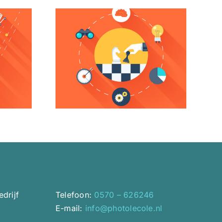
 DNS
INTEGRATING A
ED IN
SHOPPING CART
NGLISH
drijf
Telefoon:
0570 – 626246
E-mail:
info@photolecole.nl