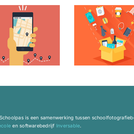
WHICH PLUGINS
BASIC
SHOULD YOU
EXPLAIN
INSTALL?
PLAIN E
Schoolpas is een samenwerking tussen schoolfotografiebe
ecole
en softwarebedrijf
Inversable
.